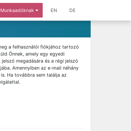
Munkaadóknak
EN
DE
meg a felhasználói fiókjához tartozó
 küld Önnek, amely egy egyedi
j jelszó megadására és a régi jelszó
ókjába. Amennyiben az e-mail néhány
is. Ha továbbra sem találja az
lgálattal.