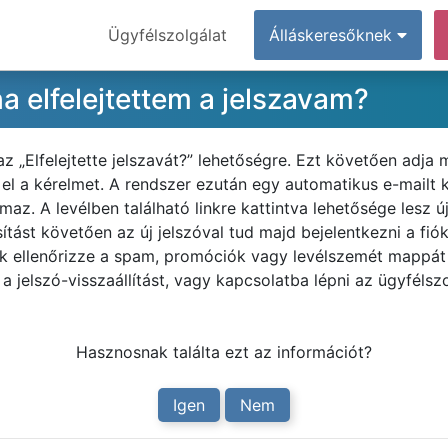
Ügyfélszolgálat
Álláskeresőknek
a elfelejtettem a jelszavam?
az „Elfelejtette jelszavát?” lehetőségre. Ezt követően adja 
je el a kérelmet. A rendszer ezután egy automatikus e-mailt
az. A levélben található linkre kattintva lehetősége lesz ú
sítást követően az új jelszóval tud majd bejelentkezni a fi
ük ellenőrizze a spam, promóciók vagy levélszemét mappát 
 jelszó-visszaállítást, vagy kapcsolatba lépni az ügyfélszo
Hasznosnak találta ezt az információt?
Igen
Nem