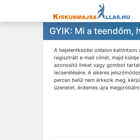
GYIK: Mi a teendőm, h
A bejelentkezési oldalon kattintson 
regisztrált e-mail címét, majd küld
azonosító linket vagy gombot tartalm
lecserélésére. A sikeres jelszómódo
percen belül nem érkezik meg, kérj
üzenetet, érdemes újra megpróbálni a