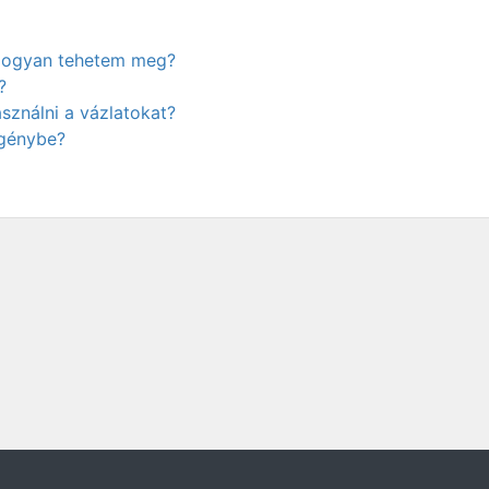
. Hogyan tehetem meg?
?
ználni a vázlatokat?
igénybe?