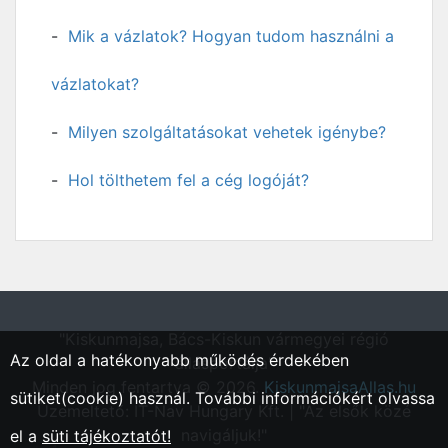
Mik a vázlatok? Hogyan tudom használni a
vázlatokat?
Milyen szolgáltatásokat vehetek igénybe?
Hol tölthetem fel a cég logóját?
"Kiskunmajsa, Bács-Kiskun vármegyei régió
Az oldal a hatékonyabb működés érdekében
állásportálja"
Minden jog fentartva © 2026.
KiskunmajsaAllas.hu
sütiket(cookie) használ. További információkért olvassa
Üzemeltető: IT-Nav Hungary Kft. | "Az elsők közé
navigáljuk!"
el a
süti tájékoztatót!