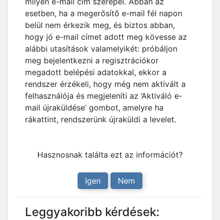
milyen e-mail cím szerepel. Abban az
esetben, ha a megerősítő e-mail fél napon
belül nem érkezik meg, és biztos abban,
hogy jó e-mail címet adott meg kövesse az
alábbi utasítások valamelyikét: próbáljon
meg bejelentkezni a regisztrációkor
megadott belépési adatokkal, ekkor a
rendszer érzékeli, hogy még nem aktivált a
felhasználója és megjeleníti az ’Aktiváló e-
mail újraküldése’ gombot, amelyre ha
rákattint, rendszerünk újraküldi a levelet.
Hasznosnak találta ezt az információt?
Igen
Nem
Leggyakoribb kérdések: