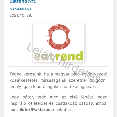
Eatrend Kft.
Kiskunmajsa
2021. 10. 29.
Téged keresünk, ha a magyar piac egyik vezető
közétkeztetési társaságánál szeretnél dolgozni,
amely igazi lehetőségeket ad a kollégáinak.
Légy bátor, tedd meg az első lépést, hozd
inspiráló ötleteidet és csatlakozz csapatunkhoz,
mint
Sofőr/Raktáros
munkatárs!