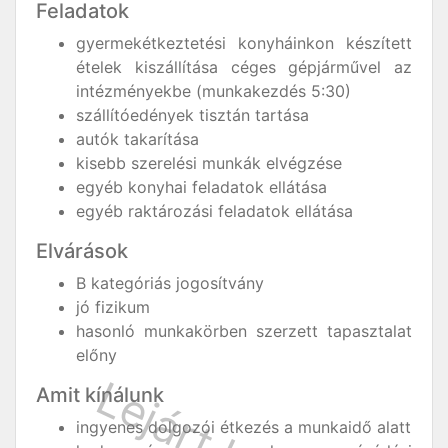
Feladatok
gyermekétkeztetési konyháinkon készített
ételek kiszállítása céges gépjárművel az
intézményekbe (munkakezdés 5:30)
szállítóedények tisztán tartása
autók takarítása
kisebb szerelési munkák elvégzése
egyéb konyhai feladatok ellátása
egyéb raktározási feladatok ellátása
Elvárások
B kategóriás jogosítvány
jó fizikum
hasonló munkakörben szerzett tapasztalat
előny
Amit kínálunk
ingyenes dolgozói étkezés a munkaidő alatt