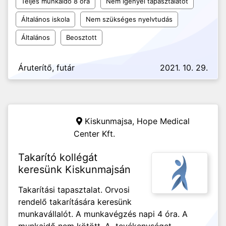
Teljes munkaidő 8 óra
Nem igényel tapasztalatot
Általános iskola
Nem szükséges nyelvtudás
Általános
Beosztott
Áruterítő, futár
2021. 10. 29.
Kiskunmajsa,
Hope Medical
Center Kft.
Takarító kollégát
keresünk Kiskunmajsán
Takarítási tapasztalat. Orvosi
rendelő takarítására keresünk
munkavállalót. A munkavégzés napi 4 óra. A