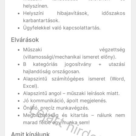
helyszínen.
Helyszíni hibajavítások, időszakos
karbantartások.
Ügyfelekkel való kapcsolattartás.
Elvárások
Műszaki végzettség
(villamossági/mechanikai ismeret előny).
B kategóriás jogosítvány + utazási
hajlandóság országosan.
Alapszintű számítógépes ismeret (Word,
Excel).
Alapszintű angol – műszaki leírások miatt.
Jó kommunikáció, ápolt megjelenés.
Önálló, precíz munkavégzés.
Megbízhatóság és kitartás – nálunk nem
marad félbe egy munka sem!
Amit kínálunk